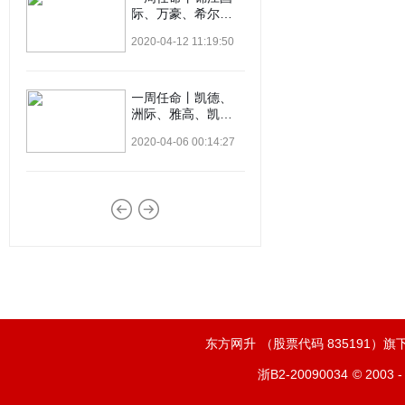
际、万豪、希尔
顿、铂瑞、洲际等
2020-04-12 11:19:50
12位高管履新
一周任命丨凯德、
洲际、雅高、凯宾
斯基等8位高管履新
2020-04-06 00:14:27
东方网升
（股票代码 835191）
浙B2-20090034
© 2003 