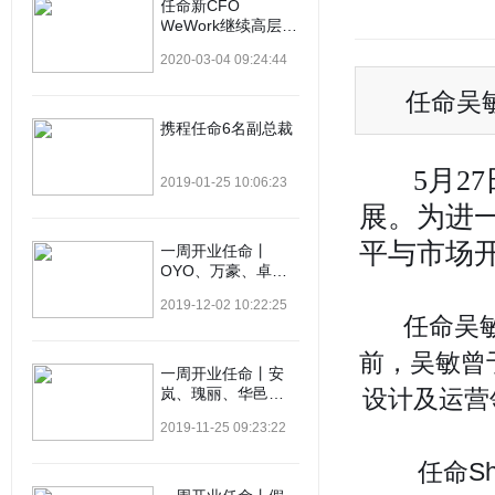
任命新CFO
WeWork继续高层换
血
2020-03-04 09:24:44
任命吴
携程任命6名副总裁
5月2
2019-01-25 10:06:23
展。为进
平与市场
一周开业任命丨
OYO、万豪、卓美
亚、华住、美利
2019-12-02 10:22:25
亚、喜来登…
任命吴
前，吴敏曾于
一周开业任命丨安
岚、瑰丽、华邑、
设计及运营
绿地、瑾程…
2019-11-25 09:23:22
任命S