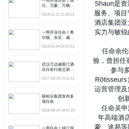
一周开业任命丨假
Shaun
日、万豪、万枫、
万怡、香格里拉…
服务、项目
2019-11-11 11:16:23
酒店集团亚
实力与敏锐
一周开业任命丨希
尔顿、东呈、威斯
汀、清沐、瑞吉…
2019-11-04 10:12:41
任命余伦
验，曾担任
武汉万达威斯汀酒
参与多
店任命行政总厨任
命
Rôtiss
2017-10-19 15:11:11
运营管理及
丽柏乐集团发布多
创
项任命
任命吴申
2018-08-24 10:47:23
年
高端酒
豪
、途易等
一周任命丨锦江国