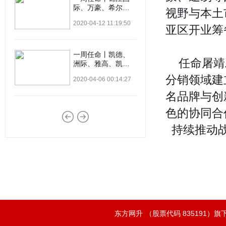
际、万豪、希尔
视野与本土
顿、铂瑞、洲际等
2020-04-12 11:19:50
12位高管履新
亚区开业筹
一周任命丨凯德、
任命屠靖
洲际、雅高、凯宾
斯基等8位高管履新
分销领域建
2020-04-06 00:14:27
名品牌与创
色的协同合
持续推动
东方网升
（股票代码 835191）